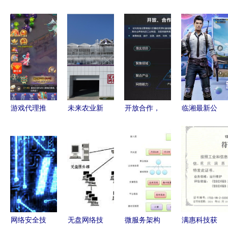
游戏代理推
未来农业新
开放合作，
临湘最新公
广合作 财
路 潢川天
共建产业互
测网络游戏
富增长的关
空农场喜
联网生态链
开服表及网
键路径
摘“甜蜜果”
——中国联
络技术服务
网络技术赋
通网络技术
指南
能智慧农业
研究院院长
张涌谈网络
技术服务
网络安全技
无盘网络技
微服务架构
满惠科技获