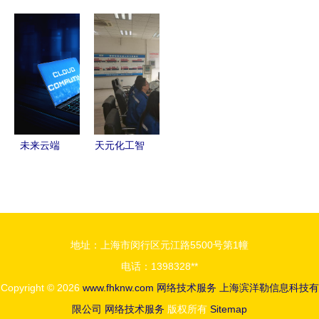
术分析
术 高效便
技术栈选型
ITSS运维
DDoS的攻
捷的网络服
手册 网络
服务能力二
与防
务解决方案
技术服务深
级认证，网
度解析
络技术服务
水平迈上新
台阶
未来云端
天元化工智
覆盖计算技
慧工厂入围
术与在线数
陕西数字化
据存储的网
典型 网络
络共生
技术服务引
地址：上海市闵行区元江路5500号第1幢
领转型新范
电话：1398328**
式
Copyright © 2026
www.fhknw.com
网络技术服务
上海滨洋勒信息科技有
限公司
网络技术服务
版权所有
Sitemap